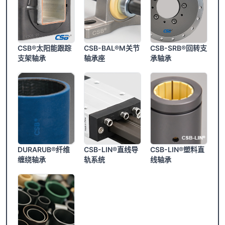
CSB®太阳能跟踪
CSB-BAL®M关节
CSB-SRB®回转支
支架轴承
轴承座
承轴承
DURARUB®纤维
CSB-LIN®直线导
CSB-LIN®塑料直
缠绕轴承
轨系统
线轴承