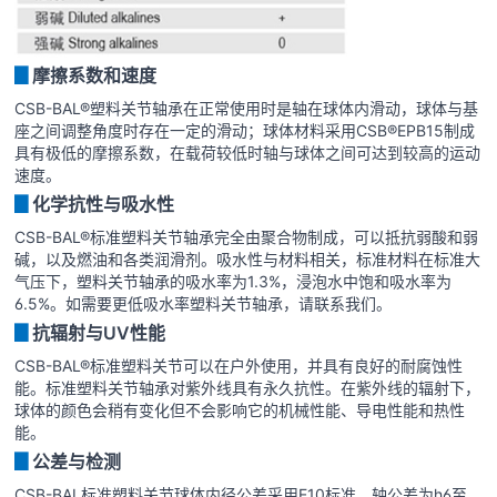
▊
摩擦系数和速度
CSB-BAL®塑料关节轴承在正常使用时是轴在球体内滑动，球体与基
座之间调整角度时存在一定的滑动；球体材料采用CSB®EPB15制成
具有极低的摩擦系数，在载荷较低时轴与球体之间可达到较高的运动
速度。
▊
化学抗性与吸水性
CSB-BAL®标准塑料关节轴承完全由聚合物制成，可以抵抗弱酸和弱
碱，以及燃油和各类润滑剂。吸水性与材料相关，标准材料在标准大
气压下，塑料关节轴承的吸水率为1.3%，浸泡水中饱和吸水率为
6.5%。如需要更低吸水率塑料关节轴承，请联系我们。
▊
抗辐射与UV性能
CSB-BAL®标准塑料关节可以在户外使用，并具有良好的耐腐蚀性
能。标准塑料关节轴承对紫外线具有永久抗性。在紫外线的辐射下，
球体的颜色会稍有变化但不会影响它的机械性能、导电性能和热性
能。
▊
公差与检测
CSB-BAL标准塑料关节球体内径公差采用E10标准，轴公差为h6至