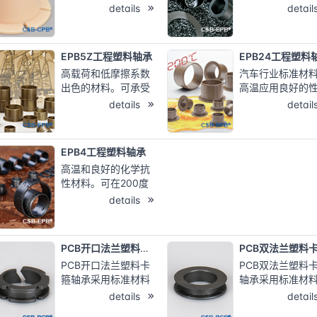
预紧设计，自动调节
度80℃以下 的大
details
detail
轴承径向与轴向装配
分应用场合，出
间隙；自润滑免维护
耐磨性能和合理
轴承；特殊设计消除
格往往 是设计工
EPB5Z工程塑料轴承
EPB24工程塑料
振动和噪音...
的优选材料。连
高载荷和低摩擦系数
汽车行业标准材
用温
出色的材料。可承受
高温应用良好的
度：-40℃/+80
边缘载荷。软 轴或硬
比。在燃油中 能
details
detail
轴配合使用同样耐
出色的耐磨性能。
磨。 连续使用温
续使用温度：-4
度：-100℃～
～200℃； 高温
EPB4工程塑料轴承
250℃； 适合高载荷
本解决方案； 应
高温和良好的化学抗
运动； 允许较高的运
油中；
性材料。可在200度
行速度；
下连续使用，也适合
details
用于潮湿环境甚至化
学液体中。 连续使用
温度：-40℃～
PCB开口法兰塑料卡箍轴承
200℃； 高温低成本
PCB开口法兰塑料卡
PCB双法兰塑料
解决方案； 适合干运
箍轴承采用标准材料
轴承采用标准材
行、免维护；
EPB3M制成，自润滑
EPB3M制成，自
details
detail
免维护，开口法兰易
免维护，双法兰