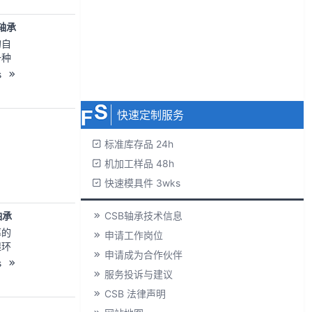
申请产品手册
专为
寿命
轴承
免费下载 3D
的自
免费样品索取
一种
用于
s
无最小超订量
的场
℃；
快速定制服务
，耐
标准库存品 24h
机加工样品 48h
快速模具件 3wks
轴承
CSB轴承技术信息
率的
申请工作岗位
湿环
申请成为合作伙伴
好的
s
续使
服务投诉与建议
CSB 法律声明
0℃；