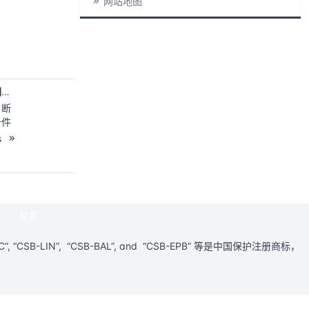
网站地图
合干
吸水
性价
金属塑料复合自润滑轴承
、断
条件
允许
s
减少
和时
擦系
联系
适用
E-MATIC”, “CSB-LIN”, “CSB-BAL”, and “CSB-EPB” 等是中国保护注册商标，