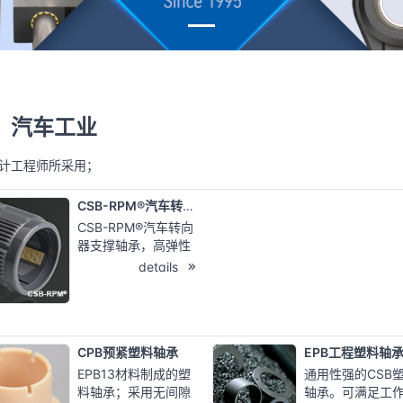
汽车工业
计工程师所采用；
CSB-RPM®汽车转向器轴承
CSB-RPM®汽车转向
器支撑轴承，高弹性
材料ME650和高耐磨
details
材料EPB7制成的滑动
片相结合，实现长期
恒定滑动阻力与长久
耐磨寿命...
CPB预紧塑料轴承
EPB工程塑料轴
EPB13材料制成的塑
通用性强的CSB
料轴承；采用无间隙
轴承。可满足工