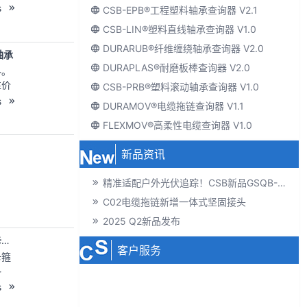
部
s
CSB-EPB®工程塑料轴承查询器 V2.1
色的
CSB-LIN®塑料直线轴承查询器 V1.0
的价
程师
DURARUB®纤维缠绕轴承查询器 V2.0
轴承
续使
DURAPLAS®耐磨板棒查询器 V2.0
料。
性价
CSB-PRB®塑料滚动轴承查询器 V1.0
℃；
保持
s
DURAMOV®电缆拖链查询器 V1.1
 连
FLEXMOV®高柔性电缆查询器 V1.0
0℃
低成
用燃
新品资讯
精准适配户外光伏追踪！CSB新品GSQB-120-075-EC关节轴承解锁高效发电新体验
C02电缆拖链新增一体式坚固接头
2025 Q2新品发布
PCB双法兰塑料卡箍轴承
客户服务
卡箍
料
电子产品手册
润滑
s
轴套