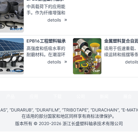
较高的载荷； 适
中高载荷下的应用能
运行、免维护； 
手。作为纤维增强和
率较低； 高载下
润滑的结合材料，可
details
比好
在130度下广泛被应
用。 连续使用温
度：-40℃～
EPB16工程塑料轴承
130℃； 适合中高载
高强度和低吸水率的
适用于低速重载
荷，通用性好；
耐磨材料。在潮湿环
续运转和摇摆等
境中仍能保持 良好的
下无法加油或不
details
detail
尺寸稳定性。 连续使
加油的场合；
用温
简化供油设计，
度：-40℃/+130℃；
维修和保养费用
较高的载荷； 适合干
间；
运行、免维护； 吸水
耐磨性能好，摩
产品
应用
下载
公司
新闻
展会
率较低； 高载下性价
数低，延长产品
比好
寿命；
PLAS”, “DURARUB”, “DURAFILM”, “TRIBOTAPE”, “DURACHAIN”, “
在适用的部分国家和地区同样享有商标法律保护。
版本所有 © 2020-2026 浙江长盛塑料轴承技术有限公司