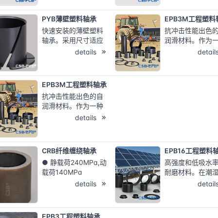
装配；双法兰专为汽
卡扣更易装配；
车座椅行业设计 ...
汽车座椅行业长
PYB薄壁塑料轴承
EPB3M工程塑料
设计 ...
快速安装的薄壁塑料
抗冲击性能出色
轴承。采用尺寸适应
润滑材料。作为
性较好的EPB3M塑料
耐冲击的材料 被
details
detail
轴承材料制成。同样
需要吸震和耐磨
可提供耐磨性能更为
合。 连续使用温
出色的EPB7材料。免
度：-40℃/+80
EPB3M工程塑料轴承
维护，自润滑；
承受较高的载荷
抗冲击性能出色的自
冲压；
润滑材料。作为一种
耐冲击的材料 被用于
details
需要吸震和耐磨的场
合。 连续使用温
度：-40℃/+80℃；
CRB纤维缠绕轴承
EPB16工程塑料
承受较高的载荷，耐
● 静载荷240MPa,动
高强度和低吸水
冲压；
载荷140MPa
耐磨材料。在潮
● 工作温
境中仍能保持 良
details
detail
度-196/+160℃
尺寸稳定性。 连
● 抗污与灰尘
用温
● 耐化学腐蚀
度：-40℃/+13
EPB3工程塑料轴承