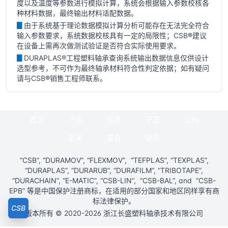
度以及温度等参数进行模拟计算，系统会根据输入参数校核各
种材料数据，最终输出材料适配数据。
▊
由于系统基于理论数据模拟计算分析可能存在无法完全符合
输入参数要求，系统数据校核具有一定的局限性；CSB
®
建议
在设备上需再次做测试验证是否符合实际使用要求。
▊
DURAPLAS®工程塑料轴承查询系统输出数据信息仅供设计
选型参考，不可作为最终轴承材料符合性判定依据；如有疑问
请与CSB
®
销售工程师联系。
首页
产品
应用
下载
公司
新闻
展会
联系
“CSB”, “DURAMOV”, “FLEXMOV”, “TEFPLAS”, “TEXPLAS”,
“DURAPLAS”, “DURARUB”, “DURAFILM”, “TRIBOTAPE”,
“DURACHAIN”, “E-MATIC”, “CSB-LIN”, “CSB-BAL”, and “CSB-
EPB” 等是中国保护注册商标，在适用的部分国家和地区同样享有商
标法律保护。
CSB
版本所有 © 2020-2026 浙江长盛塑料轴承技术有限公司