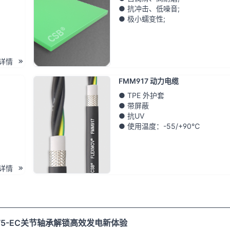
● 抗冲击、低噪音;
● 极小蠕变性;
详情
FMM917 动力电缆
● TPE 外护套
● 带屏蔽
● 抗UV
● 使用温度：-55/+90℃
详情
075-EC关节轴承解锁高效发电新体验