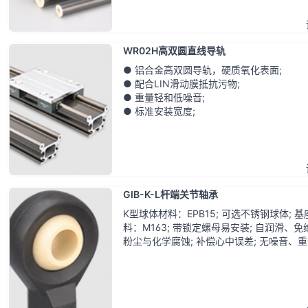
WR02H高双圆直线导轨
● 铝合金高双圆导轨，硬质氧化表面;
● 配合LIN滑动膜抵抗污物;
● 重量轻和低噪音;
● 标准安装宽度;
GIB-K-L杆端关节轴承
K型球体材料：EPB15; 可选不锈钢球体; 基
料：M163; 带锁定螺母易安装; 自润滑、免维
粉尘与化学腐蚀; 补偿心中误差; 无噪音、重