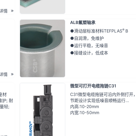
详情
ALB氟塑轴承
®
●滑动层标准材料TEFPLAS
B
●自润滑，免维护
●运行平稳，无噪音
●接缝设计，低成本
详情
微型可打开电缆拖链C31
座材
C31微型电缆拖链可沿内外侧打开
护; 耐
节距设计实现低噪音顺畅运行...
量轻;
内高:10-20mm
内宽:10-50mm