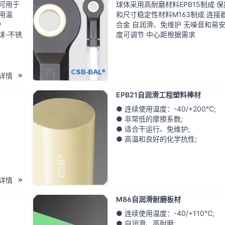
可用于
球体采用高耐磨材料EPB15制成 
用温
和尺寸稳定性材料M163制成 连接
®
合金 自润滑、免维护 无噪音和易安
球-不锈
度可调节 中心距根据需求
详情
EPB21自润滑工程塑料棒材
● 连续使用温度：-40/+200℃;
● 非常低的摩擦系数;
● 适合干运行、免维护;
● 高温和良好的化学抗性;
详情
M86自润滑耐磨板材
● 连续使用温度：-40/+110℃;
● 自润滑、高耐磨;