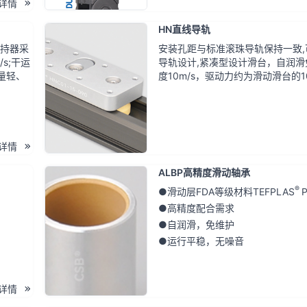
详情
HN直线导轨
保持器采
安装孔距与标准滚珠导轨保持一致
s;干运
导轨设计,紧凑型设计滑台，自润
量轻、
度10m/s，驱动力约为滑动滑台的10%
详情
ALBP高精度滑动轴承
®
●滑动层FDA等级材料TEFPLAS
●高精度配合需求
●自润滑，免维护
●运行平稳，无噪音
详情