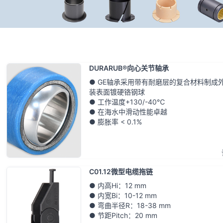
首页
CSB 新品发布
DURARUB®向心关节轴承
● GE轴承采用带有耐磨层的复合材料制成
装表面镀硬铬钢球
● 工作温度+130/-40℃
● 在海水中滑动性能卓越
● 膨胀率 < 0.1%
C01.12微型电缆拖链
● 内高Hi：12 mm
● 内宽Bi：10-12 mm
● 弯曲半径R：18-38 mm
● 节距Pitch：20 mm