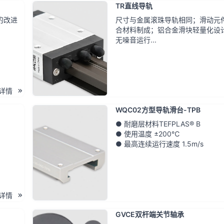
TR直线导轨
的改进
尺寸与金属滚珠导轨相同；滑动元
合材料制成；铝合金滑块轻量化设
无噪音运行...
详情
WQC02方型导轨滑台-TPB
● 耐磨层材料TEFPLAS® B
● 使用温度 ±200℃
● 最高连续运行速度 1.5m/s
详情
GVCE双杆端关节轴承