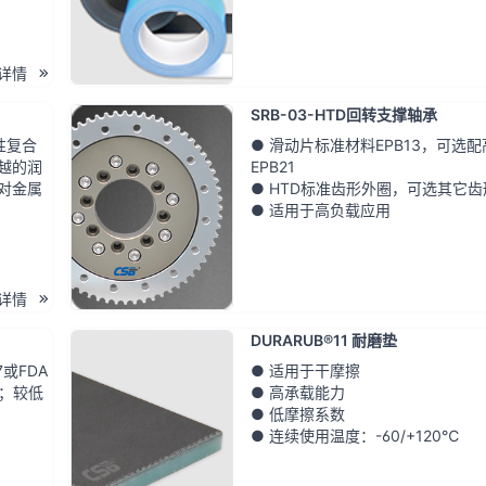
详情
SRB-03-HTD回转支撑轴承
性复合
● 滑动片标准材料EPB13，可选
越的润
EPB21
对金属
● HTD标准齿形外圈，可选其它齿
● 适用于高负载应用
详情
DURARUB®11 耐磨垫
或FDA
● 适用于干摩擦
命；较低
● 高承载能力
● 低摩擦系数
● 连续使用温度：-60/+120℃