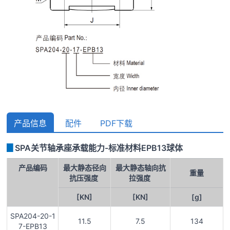
产品信息
配件
PDF下载
▊
SPA关节轴承座承载能力-标准材料EPB13球体
产品编码
最大静态径向
最大静态轴向抗
重量
抗压强度
拉强度
[KN]
[KN]
[g]
SPA204-20-1
11.5
7.5
134
7-EPB13