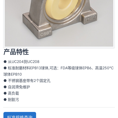
产品特性
● 从UC204到UC208
● 标准耐磨材料EPB13球体,可选：FDA等级球体EPB6、高温250℃
球体EPB10
● 不锈钢基座带有2个固定孔
● 自润滑免维护
● 高负载
● 耐脏污
标准规格查询