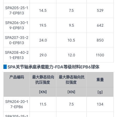
SPA205-25-1
14.5
7.5
529
7-EPB13
SPA206-30-1
19.5
9.5
642
9-EPB13
SPA207-35-2
24.0
10.5
850
0-EPB13
SPA208-40-2
29.0
12.0
1100
1-EPB13
▊
SPA关节轴承座承载能力-FDA等级材料EPB6球体
产品编码
最大静态径向
最大静态轴向抗
重量
抗压强度
拉强度
[KN]
[KN]
[g]
SPA204-20-1
11.5
7.5
134
7-EPB6
SPA205-25-1